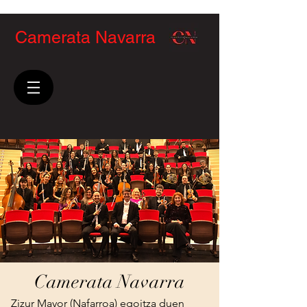
Camerata Navarra
Camerata Navarra
Zizur Mayor (Nafarroa) egoitza duen 