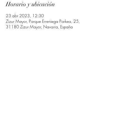
Horario y ubicación
23 abr 2023, 12:30
Zizur Mayor, Parque Erreniega Parkea, 25,
31180 Zizur Mayor, Navarra, España
Compartir este evento
Camerata Navarra
cameratanavarra@gmail.com